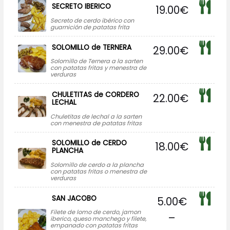
SECRETO IBERICO
19.00
€
Secreto de cerdo ibérico con
guarnición de patatas frita
SOLOMILLO de TERNERA
29.00
€
Solomillo de Ternera a la sarten
con patatas fritas y menestra de
verduras
CHULETITAS de CORDERO
22.00
€
LECHAL
Chuletitas de lechal a la sarten
con menestra de patatas fritas
SOLOMILLO de CERDO
18.00
€
PLANCHA
Solomillo de cerdo a la plancha
con patatas fritas o menestra de
verduras
SAN JACOBO
5.00
€
Filete de lomo de cerdo, jamon
–
iberico, queso manchego y filete,
empanado con patatas fritas