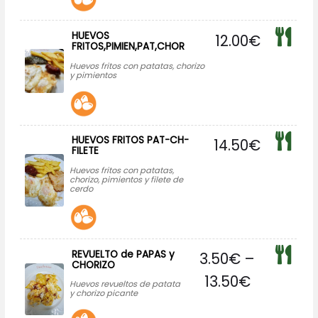
HUEVOS
12.00
€
FRITOS,PIMIEN,PAT,CHOR
Huevos fritos con patatas, chorizo
y pimientos
HUEVOS FRITOS PAT-CH-
14.50
€
FILETE
Huevos fritos con patatas,
chorizo, pimientos y filete de
cerdo
REVUELTO de PAPAS y
3.50
€
–
CHORIZO
13.50
€
Huevos revueltos de patata
y chorizo picante