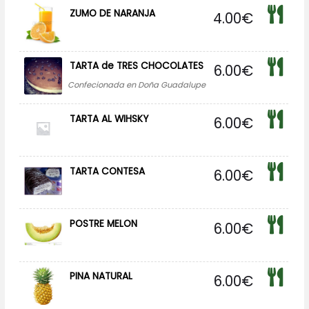
ZUMO DE NARANJA
4.00
€
TARTA de TRES CHOCOLATES
6.00
€
Confecionada en Doña Guadalupe
TARTA AL WIHSKY
6.00
€
TARTA CONTESA
6.00
€
POSTRE MELON
6.00
€
PINA NATURAL
6.00
€