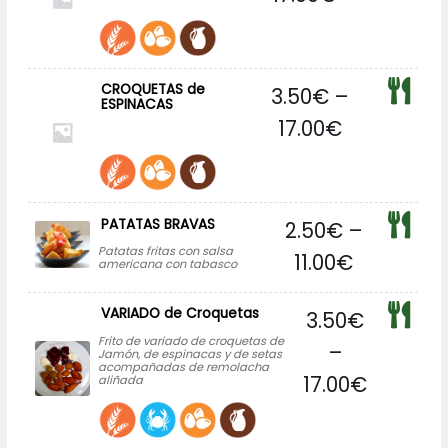
CROQUETAS de
3.50
€
–
ESPINACAS
17.00
€
PATATAS BRAVAS
2.50
€
–
Patatas fritas con salsa
11.00
€
americana con tabasco
VARIADO de Croquetas
3.50
€
Frito de variado de croquetas de
–
Jamón, de espinacas y de setas
acompañadas de remolacha
17.00
€
aliñada