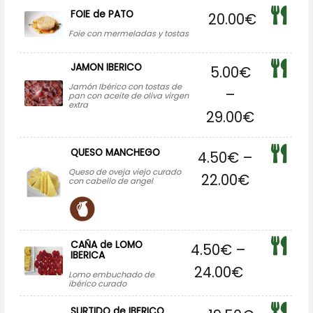
FOIE de PATO
20.00
€
Foie con mermeladas y tostas
JAMON IBERICO
5.00
€
Jamón Ibérico con tostas de
–
pan con aceite de oliva virgen
extra
29.00
€
QUESO MANCHEGO
4.50
€
–
Queso de oveja viejo curado
22.00
€
con cabello de angel
CAÑA de LOMO
4.50
€
–
IBERICA
24.00
€
Lomo embuchado de
ibérico curado
SURTIDO de IBERICO