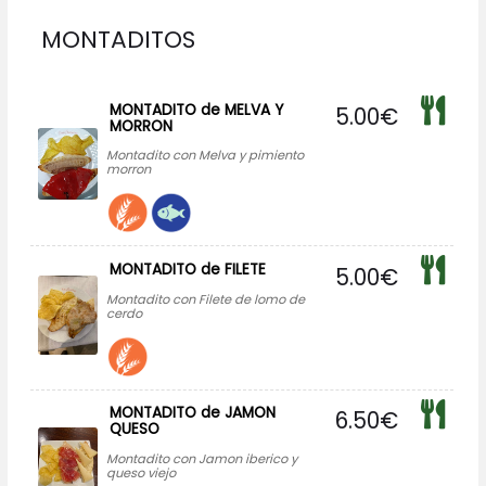
MONTADITOS
MONTADITO de MELVA Y
5.00
€
MORRON
Montadito con Melva y pimiento
morron
MONTADITO de FILETE
5.00
€
Montadito con Filete de lomo de
cerdo
MONTADITO de JAMON
6.50
€
QUESO
Montadito con Jamon iberico y
queso viejo