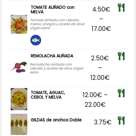
TOMATE ALIÑADO con
4.50
€
MELVA
–
Tomate aliñado con cebolla,
melva, vinagre y aceite de oliva
17.00
€
virgen extra
REMOLACHA ALIÑADA
2.50
€
Remolacha aliñada con
–
cebolla y aceite de oliva virgen
extra
12.00
€
TOMATE, AGUAC,
12.00
€
–
CEBOL Y MELVA
22.00
€
GILDAS de anchoa Doble
3.75
€