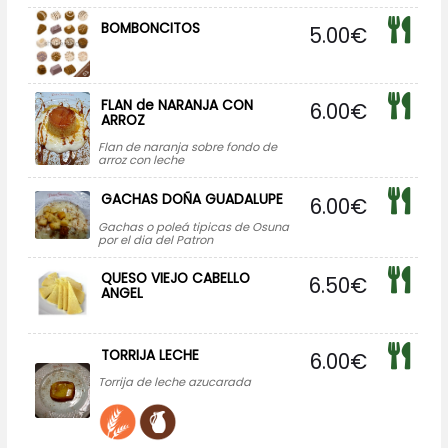
BOMBONCITOS
5.00
€
FLAN de NARANJA CON
6.00
€
ARROZ
Flan de naranja sobre fondo de
arroz con leche
GACHAS DOÑA GUADALUPE
6.00
€
Gachas o poleá tipicas de Osuna
por el dia del Patron
QUESO VIEJO CABELLO
6.50
€
ANGEL
TORRIJA LECHE
6.00
€
Torrija de leche azucarada