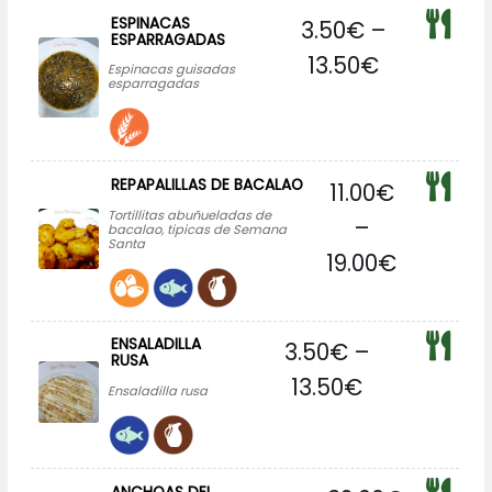
ESPINACAS
3.50
€
–
ESPARRAGADAS
13.50
€
Espinacas guisadas
esparragadas
REPAPALILLAS DE BACALAO
11.00
€
Tortillitas abuñueladas de
–
bacalao, tipicas de Semana
Santa
19.00
€
ENSALADILLA
3.50
€
–
RUSA
13.50
€
Ensaladilla rusa