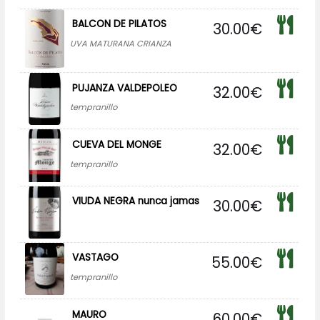
BALCON DE PILATOS
30.00
€
UVA MATURANA CRIANZA
PUJANZA VALDEPOLEO
32.00
€
tempranillo
CUEVA DEL MONGE
32.00
€
tempranillo
VIUDA NEGRA nunca jamas
30.00
€
VASTAGO
55.00
€
tempranillo
MAURO
60.00
€