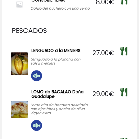
CONSOME YEMA
8.00
€
Caldo del puchero con una yema
PESCADOS
LENGUADO a la MENIERS
27.00
€
Lernguado a la plancha con
salsa meniers
LOMO de BACALAO Doña
29.00
€
Guadalupe
Lomo alto de bacalao desalado
con ajos fritos y aceite de oliva
virgen extra