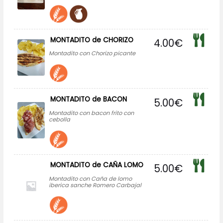
MONTADITO de CHORIZO
4.00
€
Montadito con Chorizo picante
MONTADITO de BACON
5.00
€
Montadito con bacon frito con
cebolla
MONTADITO de CAÑA LOMO
5.00
€
Montadito con Caña de lomo
iberica sanche Romero Carbajal