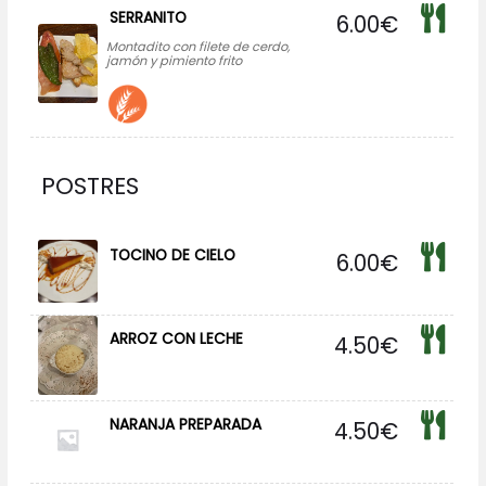
SERRANITO
6.00
€
Montadito con filete de cerdo,
jamón y pimiento frito
POSTRES
TOCINO DE CIELO
6.00
€
ARROZ CON LECHE
4.50
€
NARANJA PREPARADA
4.50
€