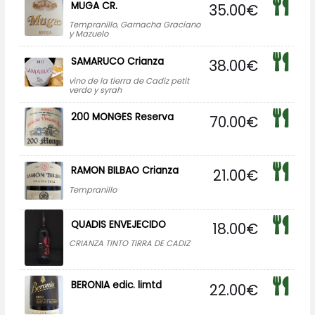
MUGA CR.
35.00
€
Tempranillo, Garnacha Graciano
y Mazuelo
SAMARUCO Crianza
38.00
€
vino de la tierra de Cadiz petit
verdo y syrah
200 MONGES Reserva
70.00
€
RAMON BILBAO Crianza
21.00
€
Tempranillo
QUADIS ENVEJECIDO
18.00
€
CRIANZA TINTO TIRRA DE CADIZ
BERONIA edic. limtd
22.00
€