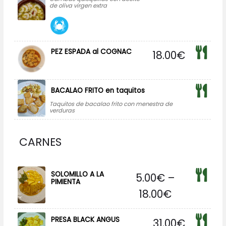
de oliva virgen extra
PEZ ESPADA al COGNAC
18.00
€
BACALAO FRITO en taquitos
Taquitos de bacalao frito con menestra de
verduras
CARNES
SOLOMILLO A LA
5.00
€
–
PIMIENTA
18.00
€
PRESA BLACK ANGUS
31.00
€