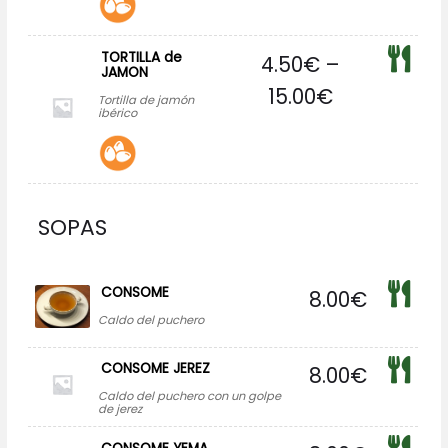
TORTILLA de
4.50
€
–
JAMON
15.00
€
Tortilla de jamón
ibérico
SOPAS
CONSOME
8.00
€
Caldo del puchero
CONSOME JEREZ
8.00
€
Caldo del puchero con un golpe
de jerez