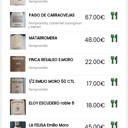
Tempranillo
PAGO DE CARRAOVEJAS
67.00
€
Tempranillo, cabernet suavignon
y Merlot
MATARROMERA
48.00
€
Tempranillo
FINCA RESALSO E.MORO
22.00
€
Tempranillo
1/2 EMILIO MORO 50 CTL
17.00
€
Tempranillo
ELOY ESCUDERO roble 6
18.00
€
LA FELISA Emilio Moro
45.00
€