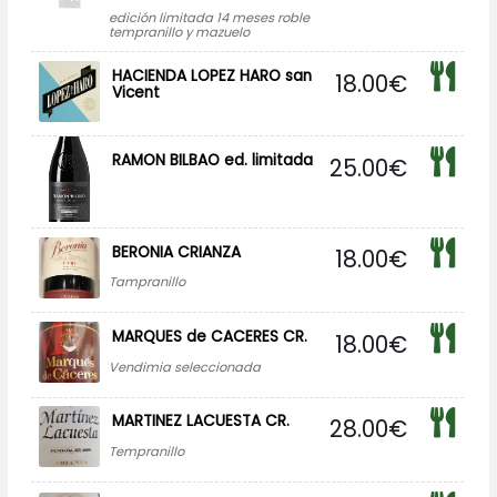
edición limitada 14 meses roble
tempranillo y mazuelo
HACIENDA LOPEZ HARO san
18.00
€
Vicent
RAMON BILBAO ed. limitada
25.00
€
BERONIA CRIANZA
18.00
€
Tampranillo
MARQUES de CACERES CR.
18.00
€
Vendimia seleccionada
MARTINEZ LACUESTA CR.
28.00
€
Tempranillo