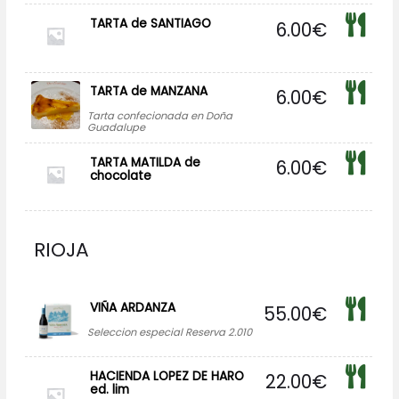
TARTA de SANTIAGO
6.00
€
TARTA de MANZANA
6.00
€
Tarta confecionada en Doña
Guadalupe
TARTA MATILDA de
6.00
€
chocolate
RIOJA
VIÑA ARDANZA
55.00
€
Seleccion especial Reserva 2.010
HACIENDA LOPEZ DE HARO
22.00
€
ed. lim