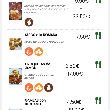
19.50
€
Surtido de ibéricos con queso
–
viejo, salchichón, Jamón y caña
de lomo
33.50
€
SESOS a la ROMANA
17.50
€
Sesos de cordero rebozados
CROQUETAS de
3.50
€
–
JAMON
17.00
€
Croquetas de Jamón
iberico
GAMBAS con
4.50
€
–
BECHAMEL
18.00
€