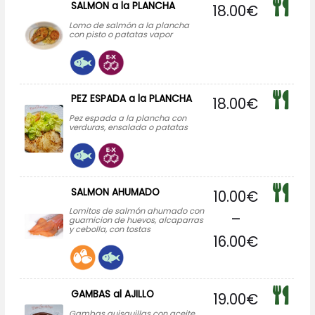
SALMON a la PLANCHA
18.00
€
Lomo de salmón a la plancha
con pisto o patatas vapor
PEZ ESPADA a la PLANCHA
18.00
€
Pez espada a la plancha con
verduras, ensalada o patatas
SALMON AHUMADO
10.00
€
Lomitos de salmón ahumado con
–
guarnicion de huevos, alcaparras
y cebolla, con tostas
16.00
€
GAMBAS al AJILLO
19.00
€
Gambas quisquillas con aceite