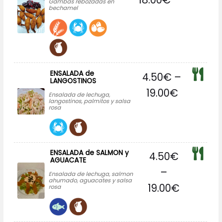
Gambas rebozadas en
bechamel
ENSALADA de
4.50
€
–
LANGOSTINOS
19.00
€
Ensalada de lechuga,
langostinos, palmitos y salsa
rosa
ENSALADA de SALMON y
4.50
€
AGUACATE
–
Ensalada de lechuga, salmon
ahumado, aguacates y salsa
19.00
€
rosa