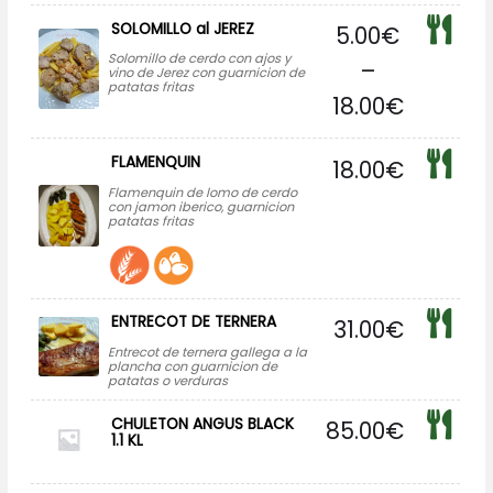
SOLOMILLO al JEREZ
5.00
€
Solomillo de cerdo con ajos y
–
vino de Jerez con guarnicion de
patatas fritas
18.00
€
FLAMENQUIN
18.00
€
Flamenquin de lomo de cerdo
con jamon iberico, guarnicion
patatas fritas
ENTRECOT DE TERNERA
31.00
€
Entrecot de ternera gallega a la
plancha con guarnicion de
patatas o verduras
CHULETON ANGUS BLACK
85.00
€
1.1 KL