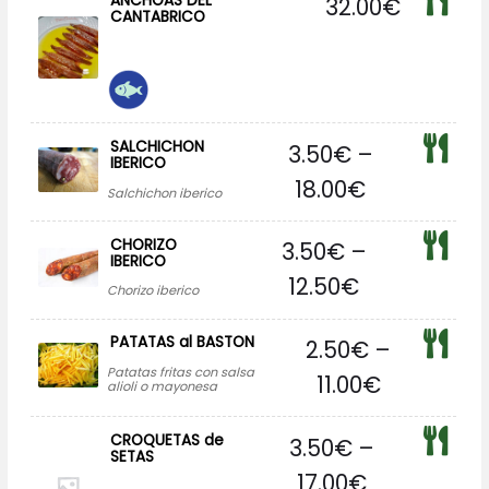
ANCHOAS DEL
32.00
€
CANTABRICO
SALCHICHON
3.50
€
–
IBERICO
18.00
€
Salchichon iberico
CHORIZO
3.50
€
–
IBERICO
12.50
€
Chorizo iberico
PATATAS al BASTON
2.50
€
–
Patatas fritas con salsa
11.00
€
alioli o mayonesa
CROQUETAS de
3.50
€
–
SETAS
17.00
€