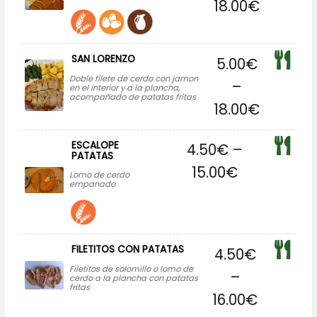
18.00
€
SAN LORENZO
5.00
€
Doble filete de cerdo con jamon
–
en el interior y a la plancha,
acompañado de patatas fritas
18.00
€
ESCALOPE
4.50
€
–
PATATAS
15.00
€
Lomo de cerdo
empanado
FILETITOS CON PATATAS
4.50
€
Filetitos de solomillo o lomo de
–
cerdo a la plancha con patatas
fritas
16.00
€