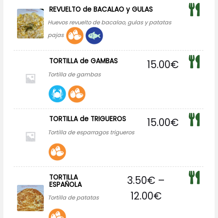
REVUELTO de BACALAO y GULAS
Huevos revuelto de bacalao, gulas y patatas
pajas
TORTILLA de GAMBAS
15.00
€
Tortilla de gambas
TORTILLA de TRIGUEROS
15.00
€
Tortilla de esparragos trigueros
TORTILLA
3.50
€
–
ESPAÑOLA
12.00
€
Tortilla de patatas