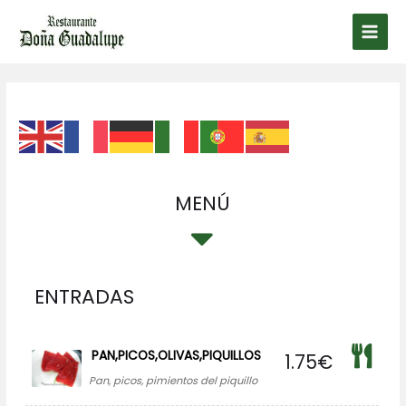
Ir
al
Main
contenido
Men
MENÚ
ENTRADAS
PAN,PICOS,OLIVAS,PIQUILLOS
1.75
€
Pan, picos, pimientos del piquillo