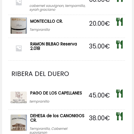
cabernet sauvignon, temparnillo,
syrah graciano
MONTECILLO CR.
20.00
€
Tempranillo
RAMON BILBAO Reserva
35.00
€
2.018
RIBERA DEL DUERO
PAGO DE LOS CAPELLANES
45.00
€
tempranillo
DEHESA de los CANONIGOS
38.00
€
CR.
Tempranillo, Cabernet
suavignon