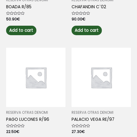
RESERVA OTRAS DENOMI
RESERVA OTRAS DENOMI
BOADA R/85
CHAFANDIN C`02
Rated
50.90
€
Rated
90.00
€
0
0
out
out
of
of
Add to cart
Add to cart
5
5
RESERVA OTRAS DENOMI
RESERVA OTRAS DENOMI
PAGO LUCONES R/96
PALACIO VEGA RE/97
Rated
22.50
€
Rated
27.30
€
0
0