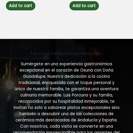
out
out
of
of
Add to cart
Add to cart
5
5
Un viaje culinario memorable
Sumérgete en una experiencia gastronómica
excepcional en el corazón de Osuna con Doña
Guadalupe. Nuestra dedicación a la cocina
tradicional, enriquecida con el toque personal y
único de nuestra familia, te garantiza una aventura
culinaria memorable. Luis Porcuna y su familia,
reconocidos por su hospitalidad inmejorable, te
invitan no solo a saborear platos excepcionales sino
también a descubrir una de las colecciones de
cerámica más destacadas de Andalucía y España.
Con nosotros, cada visita se convierte en una
recomendación imprescindible para los amantes del