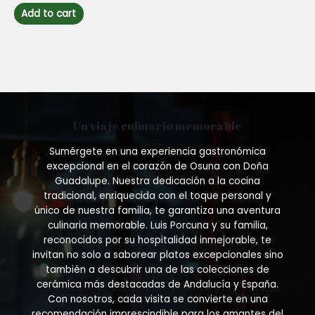
out
of
Add to cart
5
Un viaje culinario memorable
Sumérgete en una experiencia gastronómica
excepcional en el corazón de Osuna con Doña
Guadalupe. Nuestra dedicación a la cocina
tradicional, enriquecida con el toque personal y
único de nuestra familia, te garantiza una aventura
culinaria memorable. Luis Porcuna y su familia,
reconocidos por su hospitalidad inmejorable, te
invitan no solo a saborear platos excepcionales sino
también a descubrir una de las colecciones de
cerámica más destacadas de Andalucía y España.
Con nosotros, cada visita se convierte en una
recomendación imprescindible para los amantes del