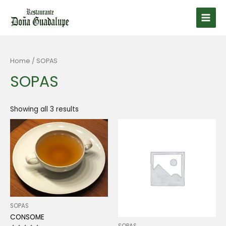
Ir
al
Main
contenido
Men
Home
/ SOPAS
SOPAS
Showing all 3 results
SOPAS
CONSOME