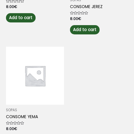
SOPAS
CONSOME JEREZ
Rated
8.00
€
0
out
of
Add to cart
Rated
8.00
€
5
0
out
of
Add to cart
5
SOPAS
CONSOME YEMA
Rated
8.00
€
0