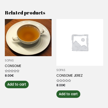
Related products
SOPAS
CONSOME
SOPAS
CONSOME JEREZ
Rated
8.00
€
0
out
of
Add to cart
Rated
8.00
€
5
0
out
of
Add to cart
5