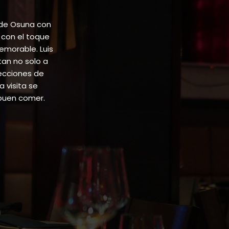
 de Osuna con
 con el toque
emorable. Luis
tan no solo a
lecciones de
 visita se
buen comer.