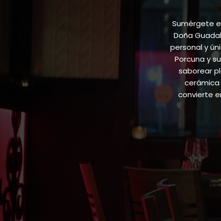
Sumérgete en
Doña Guadalu
personal y ún
Porcuna y su
saborear pl
cerámica 
convierte 