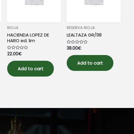
RIOJA
RESERVA RIOJA
HACIENDA LOPEZ DE
LEALTAZA GR/98
HARO ed. lim
38.00
€
Rated
0
22.00
€
Rated
out
0
of
out
5
Add to cart
of
5
Add to cart