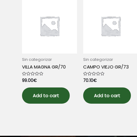
Sin categorizar
Sin categorizar
VILLA MAGNA GR/70
CAMPO VIEJO GR/73
99.00
€
70.10
€
Rated
Rated
0
0
out
out
of
of
5
5
Add to cart
Add to cart