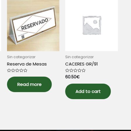
Sin categorizar
Sin categorizar
Reserva de Mesas
CACERES GR/91
60.50
€
Rated
Rated
0
0
out
out
Read more
of
of
5
5
Add to cart