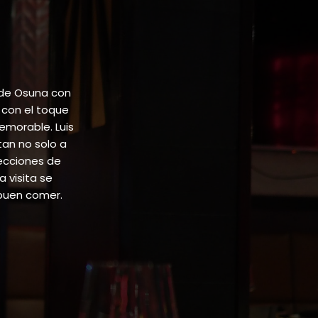
 de Osuna con
 con el toque
emorable. Luis
tan no solo a
lecciones de
 visita se
buen comer.