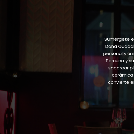
Sumérgete en
Doña Guadalu
personal y ún
Porcuna y su
saborear pl
cerámica 
convierte 