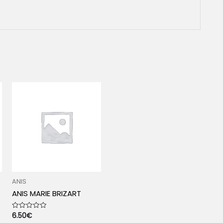
ANIS
ANIS MARIE BRIZART
6.50
€
Rated
0