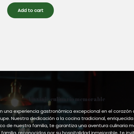
out
of
5
Add to cart
Un viaje culinario memorable
 una experiencia gastronómica excepcional en el corazón
pe. Nuestra dedicación a la cocina tradicional, enriquecida
ico de nuestra familia, te garantiza una aventura culinaria m
 familia, reconocidos por su hospitalidad inmejorable, te invi