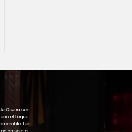
 de Osuna con
 con el toque
emorable. Luis
tan no solo a