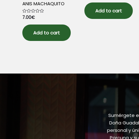
out
ANIS MACHAQUITO
of
5
Add to cart
7.00
€
Rated
0
out
of
5
Add to cart
Sumérgete en
Doña Guadalu
personal y ún
Porcuna y su