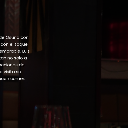
 de Osuna con
 con el toque
emorable. Luis
tan no solo a
lecciones de
 visita se
buen comer.