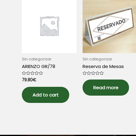
Sin categorizar
Sin categorizar
ARIENZO GR/78
Reserva de Mesas
79.80
€
Rated
Rated
0
0
out
out
Read more
of
of
5
5
Add to cart