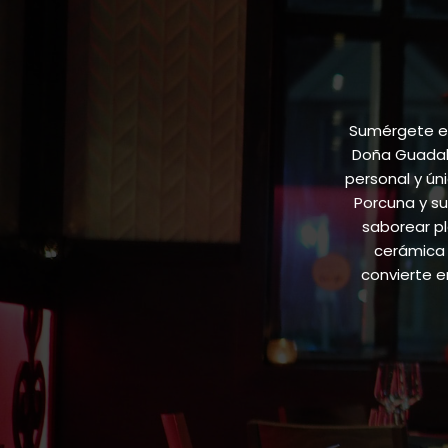
Sumérgete en
Doña Guadalu
personal y ún
Porcuna y su
saborear pl
cerámica 
convierte 