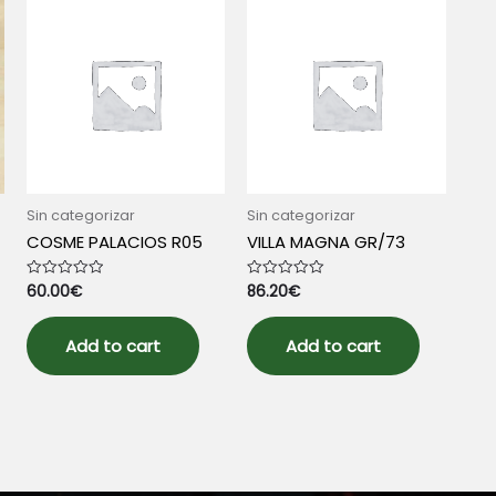
Sin categorizar
Sin categorizar
COSME PALACIOS R05
VILLA MAGNA GR/73
60.00
€
86.20
€
Rated
Rated
0
0
out
out
of
of
5
5
Add to cart
Add to cart