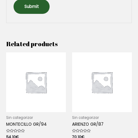
Related products
Sin categorizar
Sin categorizar
MONTECILLO GR/94
ARIENZO GR/87
Rated
54.10
€
Rated
70.10
€