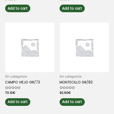
0
0
out
out
of
of
Add to cart
Add to cart
5
5
Sin categorizar
Sin categorizar
CAMPO VIEJO GR/73
MONTECILLO GR/82
Rated
70.10
€
Rated
92.60
€
0
0
out
out
of
of
Add to cart
Add to cart
5
5