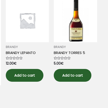
BRANDY
BRANDY
BRANDY LEPANTO
BRANDY TORRES 5
12.00
€
5.00
€
Rated
Rated
0
0
out
out
of
of
5
5
Add to cart
Add to cart