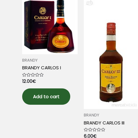
BRANDY
BRANDY CARLOS I
12.00
€
Rated
0
out
of
5
Add to cart
BRANDY
BRANDY CARLOS III
6.00
€
Rated