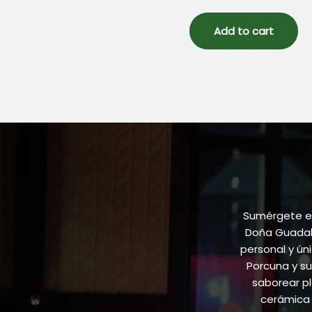
0
out
of
5
Add to cart
Sumérgete en
Doña Guadalu
personal y ún
Porcuna y su
saborear pl
cerámica 