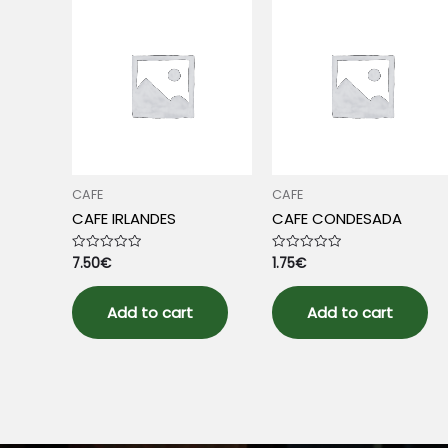
CAFE
CAFE
CAFE IRLANDES
CAFE CONDESADA
7.50
€
1.75
€
Rated
Rated
0
0
out
out
of
of
5
5
Add to cart
Add to cart