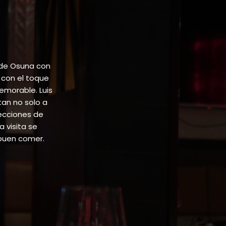
 de Osuna con
 con el toque
emorable. Luis
tan no solo a
lecciones de
 visita se
buen comer.