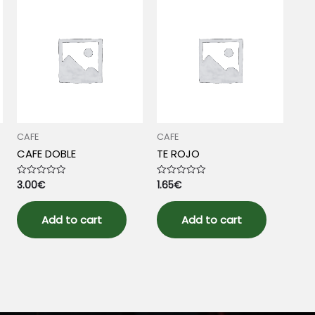
CAFE
CAFE
CAFE DOBLE
TE ROJO
3.00
€
1.65
€
Rated
Rated
0
0
out
out
of
of
5
5
Add to cart
Add to cart