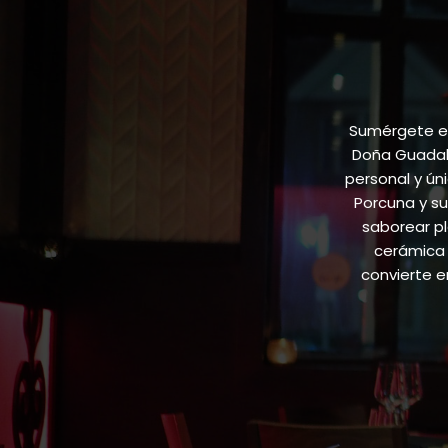
Sumérgete en
Doña Guadalu
personal y ún
Porcuna y su
saborear pl
cerámica 
convierte 