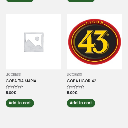
LICORESS
LICORESS
COPA TIA MARIA
COPA LICOR 43
Rated
5.00
€
Rated
5.00
€
0
0
out
out
of
of
Add to cart
Add to cart
5
5