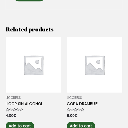
Related products
LICORESS
LICORESS
LICOR SIN ALCOHOL
COPA DRAMBUIE
Rated
4.00
€
Rated
9.00
€
0
0
out
out
of
of
Add to cart
Add to cart
5
5