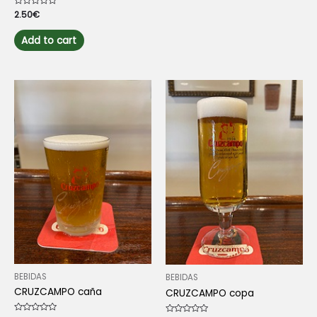
Rated
2.50
€
0
out
of
Add to cart
5
BEBIDAS
BEBIDAS
CRUZCAMPO caña
CRUZCAMPO copa