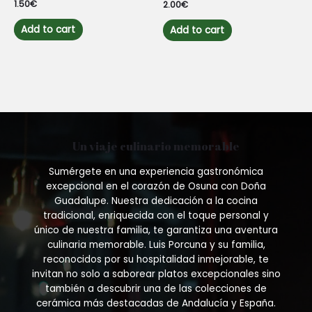
Rated
1.50
€
Rated
2.00
€
0
0
out
out
of
of
Add to cart
Add to cart
5
5
Un viaje culinario memorable
Sumérgete en una experiencia gastronómica
excepcional en el corazón de Osuna con Doña
Guadalupe. Nuestra dedicación a la cocina
tradicional, enriquecida con el toque personal y
único de nuestra familia, te garantiza una aventura
culinaria memorable. Luis Porcuna y su familia,
reconocidos por su hospitalidad inmejorable, te
invitan no solo a saborear platos excepcionales sino
también a descubrir una de las colecciones de
cerámica más destacadas de Andalucía y España.