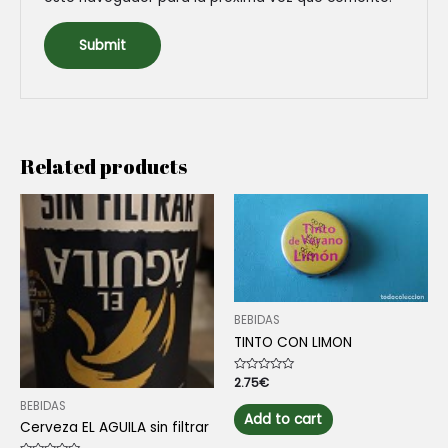
Related products
BEBIDAS
TINTO CON LIMON
Rated
2.75
€
0
out
BEBIDAS
of
Add to cart
Cerveza EL AGUILA sin filtrar
5