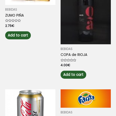
BEBIDAS
ZUMO PIÑA
Rated
2.75
€
0
out
of
Add to cart
5
BEBIDAS
COPA de RIOJA
Rated
4.00
€
0
out
of
Add to cart
5
BEBIDAS