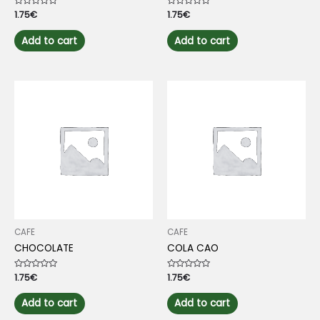
Rated
1.75
€
Rated
1.75
€
0
0
out
out
of
of
Add to cart
Add to cart
5
5
CAFE
CAFE
CHOCOLATE
COLA CAO
Rated
1.75
€
Rated
1.75
€
0
0
out
out
of
of
Add to cart
Add to cart
5
5