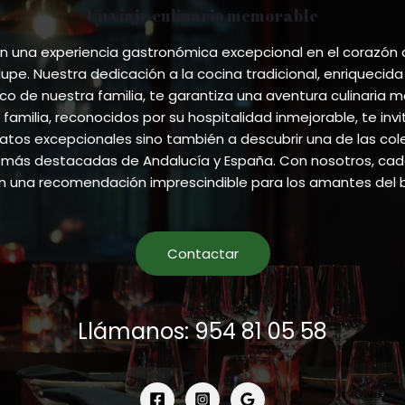
on
Un viaje culinario memorable
the
product
 una experiencia gastronómica excepcional en el corazón
page
pe. Nuestra dedicación a la cocina tradicional, enriquecida
ico de nuestra familia, te garantiza una aventura culinaria m
 familia, reconocidos por su hospitalidad inmejorable, te invi
atos excepcionales sino también a descubrir una de las co
más destacadas de Andalucía y España. Con nosotros, cada
en una recomendación imprescindible para los amantes del 
Contactar
Llámanos: 954 81 05 58