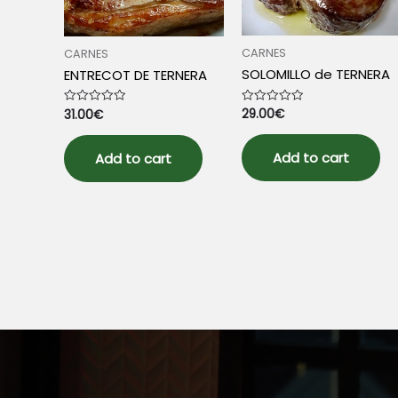
CARNES
CARNES
SOLOMILLO de TERNERA
ENTRECOT DE TERNERA
29.00
€
Rated
31.00
€
Rated
0
0
out
out
of
of
5
Add to cart
5
Add to cart