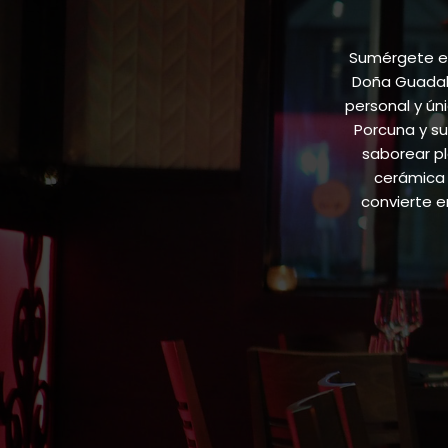
Sumérgete en
Doña Guadalu
personal y ún
Porcuna y su
saborear pl
cerámica 
convierte 