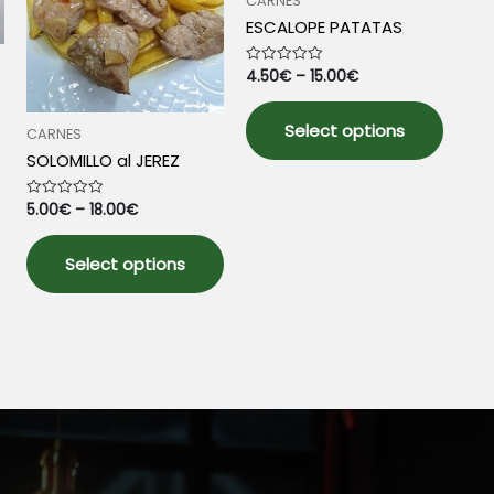
CARNES
ESCALOPE PATATAS
4.50
€
–
15.00
€
Rated
0
out
This
of
5
Select options
produ
CARNES
has
SOLOMILLO al JEREZ
multip
varian
5.00
€
–
18.00
€
Rated
0
The
out
This
of
optio
5
Select options
product
may
has
be
multiple
chose
variants.
on
The
the
options
produ
may
page
be
chosen