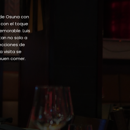
 de Osuna con
 con el toque
emorable. Luis
tan no solo a
lecciones de
 visita se
buen comer.