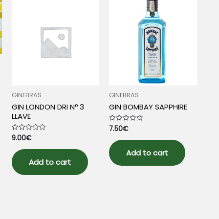
GINEBRAS
GINEBRAS
GIN LONDON DRI Nº 3
GIN BOMBAY SAPPHIRE
LLAVE
7.50
€
Rated
0
9.00
€
Rated
out
0
of
out
5
Add to cart
of
5
Add to cart