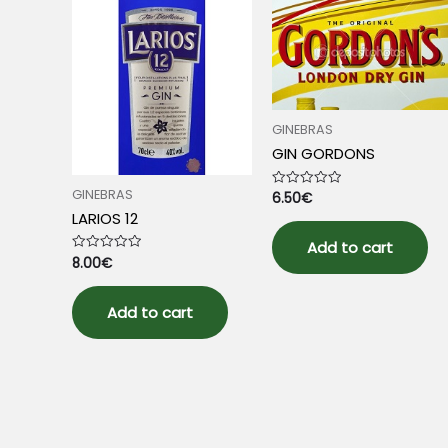
GINEBRAS
GIN GORDONS
GINEBRAS
6.50
€
Rated
0
LARIOS 12
out
of
5
Add to cart
8.00
€
Rated
0
out
of
5
Add to cart