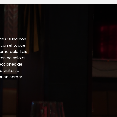
 de Osuna con
 con el toque
emorable. Luis
tan no solo a
lecciones de
 visita se
buen comer.