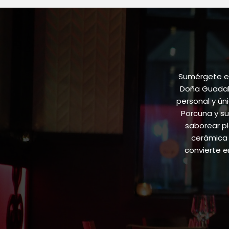
Sumérgete en
Doña Guadalu
personal y ún
Porcuna y su
saborear pl
cerámica 
convierte 