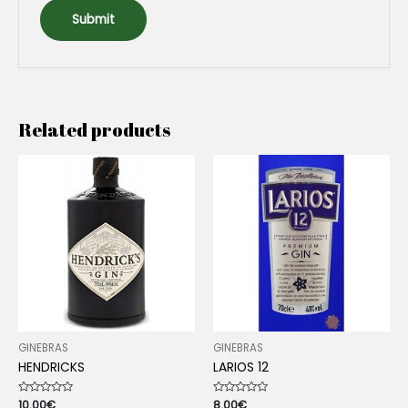
Related products
GINEBRAS
GINEBRAS
HENDRICKS
LARIOS 12
Rated
10.00
€
Rated
8.00
€