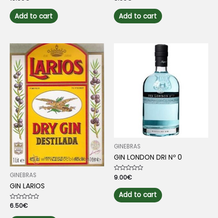
0
0
out
out
of
of
Add to cart
Add to cart
5
5
GINEBRAS
GIN LONDON DRI Nº 0
GINEBRAS
Rated
9.00
€
0
GIN LARIOS
out
of
Add to cart
5
Rated
6.50
€
0
out