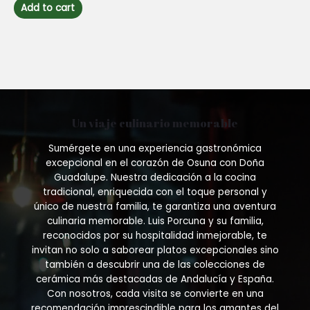
of
Add to cart
5
Un viaje culinario memorable
Sumérgete en una experiencia gastronómica
excepcional en el corazón de Osuna con Doña
Guadalupe. Nuestra dedicación a la cocina
tradicional, enriquecida con el toque personal y
único de nuestra familia, te garantiza una aventura
culinaria memorable. Luis Porcuna y su familia,
reconocidos por su hospitalidad inmejorable, te
invitan no solo a saborear platos excepcionales sino
también a descubrir una de las colecciones de
cerámica más destacadas de Andalucía y España.
Con nosotros, cada visita se convierte en una
recomendación imprescindible para los amantes del