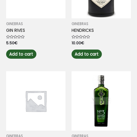
GINEBRAS
GINEBRAS
GIN RIVES
HENDRICKS
Rated
5.50
€
Rated
10.00
€
0
0
out
out
of
of
Add to cart
Add to cart
5
5
GINEBRAS
GINEBRAS