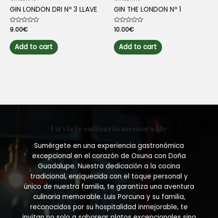
GIN LONDON DRI Nº 3 LLAVE
GIN THE LONDON Nº 1
Rated
9.00
€
Rated
10.00
€
0
0
out
out
of
of
Add to cart
Add to cart
5
5
Un viaje culinario memorable
Sumérgete en una experiencia gastronómica
excepcional en el corazón de Osuna con Doña
Guadalupe. Nuestra dedicación a la cocina
tradicional, enriquecida con el toque personal y
único de nuestra familia, te garantiza una aventura
culinaria memorable. Luis Porcuna y su familia,
reconocidos por su hospitalidad inmejorable, te
invitan no solo a saborear platos excepcionales sino