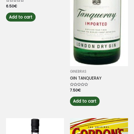
Rated
6.50
€
0
out
of
Add to cart
5
GINEBRAS
GIN TANQUERAY
Rated
7.50
€
0
out
of
Add to cart
5