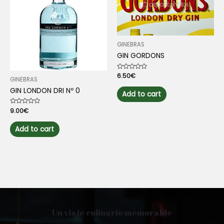
GINEBRAS
GIN GORDONS
Rated
6.50
€
GINEBRAS
0
out
GIN LONDON DRI Nº 0
of
Add to cart
5
Rated
9.00
€
0
out
of
Add to cart
5
Un viaje culinario memorable