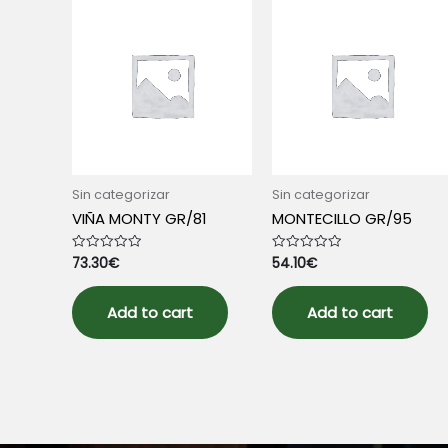
Sin categorizar
Sin categorizar
VIÑA MONTY GR/81
MONTECILLO GR/95
73.30
€
54.10
€
Rated
Rated
0
0
out
out
of
of
5
5
Add to cart
Add to cart