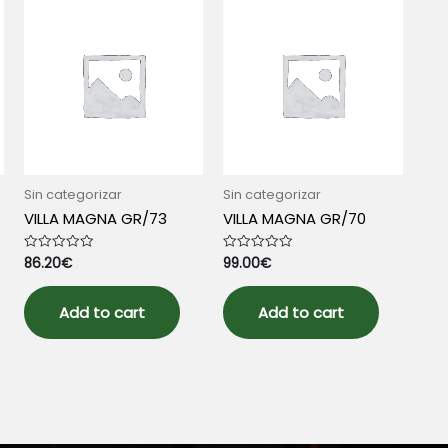
Sin categorizar
Sin categorizar
VILLA MAGNA GR/73
VILLA MAGNA GR/70
86.20
€
99.00
€
Rated
Rated
0
0
out
out
of
of
5
5
Add to cart
Add to cart