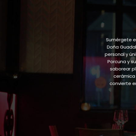
Sumérgete en
Doña Guadalu
personal y ún
Porcuna y su
saborear pl
cerámica 
convierte 