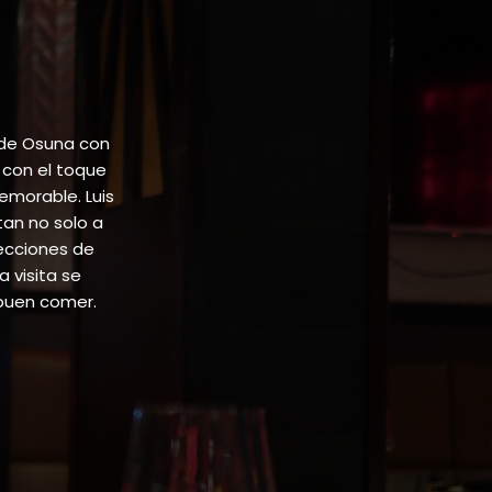
 de Osuna con
 con el toque
emorable. Luis
tan no solo a
lecciones de
 visita se
buen comer.