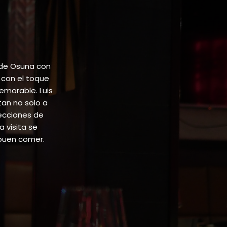
 de Osuna con
 con el toque
emorable. Luis
tan no solo a
lecciones de
 visita se
buen comer.