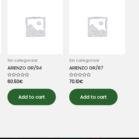
Sin categorizar
Sin categorizar
ARIENZO GR/94
ARIENZO GR/87
60.50
€
70.10
€
Rated
Rated
0
0
out
out
of
of
5
5
Add to cart
Add to cart