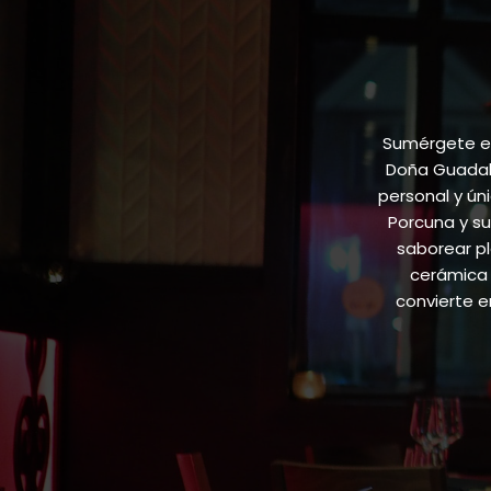
Sumérgete en
Doña Guadalu
personal y ún
Porcuna y su
saborear pl
cerámica 
convierte 