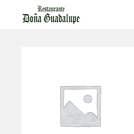
Ir
al
contenido