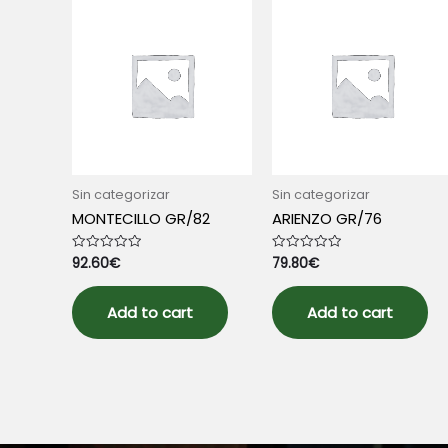
Sin categorizar
Sin categorizar
MONTECILLO GR/82
ARIENZO GR/76
92.60
€
79.80
€
Rated
Rated
0
0
out
out
of
of
5
5
Add to cart
Add to cart