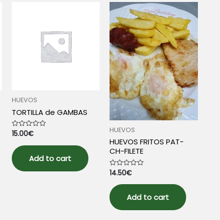
HUEVOS
TORTILLA de GAMBAS
HUEVOS
15.00
€
Rated
0
HUEVOS FRITOS PAT-
out
CH-FILETE
of
5
Add to cart
14.50
€
Rated
0
out
of
5
Add to cart