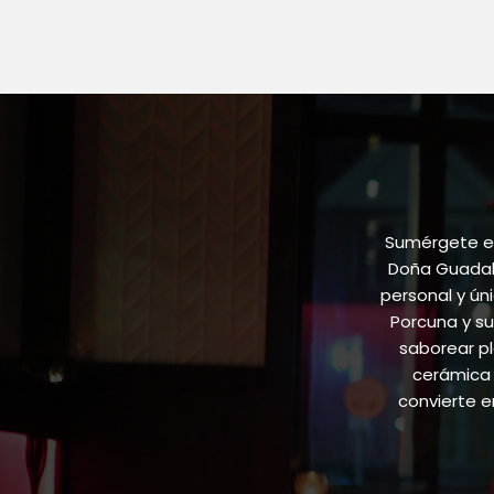
multiple
variants.
The
options
may
be
chosen
on
the
product
Sumérgete en
page
Doña Guadalu
personal y ún
Porcuna y su
saborear pl
cerámica 
convierte 