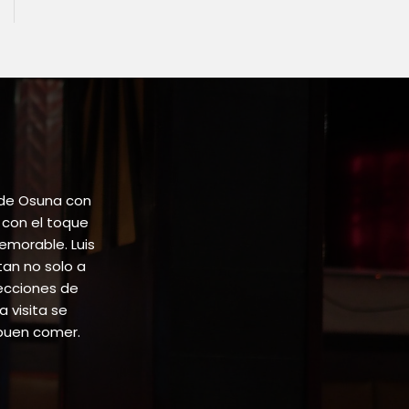
 de Osuna con
 con el toque
emorable. Luis
tan no solo a
lecciones de
 visita se
buen comer.