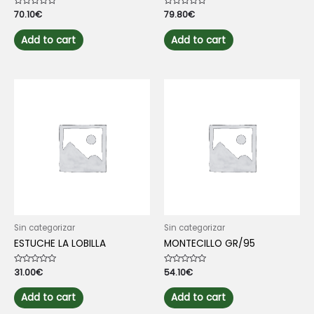
Rated
70.10
€
Rated
79.80
€
0
0
out
out
of
of
Add to cart
Add to cart
5
5
Sin categorizar
Sin categorizar
ESTUCHE LA LOBILLA
MONTECILLO GR/95
Rated
31.00
€
Rated
54.10
€
0
0
out
out
of
of
Add to cart
Add to cart
5
5