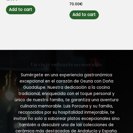
0
Rated
70.00
€
out
0
of
Add to cart
out
5
of
Add to cart
5
Un viaje culinario memorable
Sumérgete en una experiencia gastronómica
excepcional en el corazón de Osuna con Doña
Guadalupe. Nuestra dedicación a la cocina
tradicional, enriquecida con el toque personal y
único de nuestra familia, te garantiza una aventura
culinaria memorable. Luis Porcuna y su familia,
reconocidos por su hospitalidad inmejorable, te
invitan no solo a saborear platos excepcionales sino
también a descubrir una de las colecciones de
cerámica más destacadas de Andalucía y España.