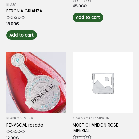
RIOJA
Rated
45.00
€
0
BERONIA CRIANZA
out
of
Add to cart
5
Rated
18.00
€
0
out
of
Add to cart
5
BLANCOS MESA
CAVAS Y CHAMPAGNE
PEÑASCAL rosado
MOET CHANDON ROSE
IMPERIAL
Rated
12.00
€