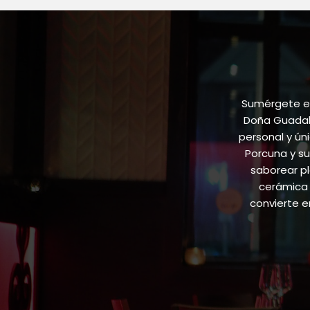
Sumérgete en
Doña Guadalu
personal y ún
Porcuna y su
saborear pl
cerámica 
convierte 