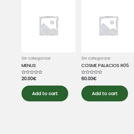
Sin categorizar
Sin categorizar
MENUS
COSME PALACIOS R05
20.00
€
60.00
€
Rated
Rated
0
0
out
out
of
of
5
5
Add to cart
Add to cart