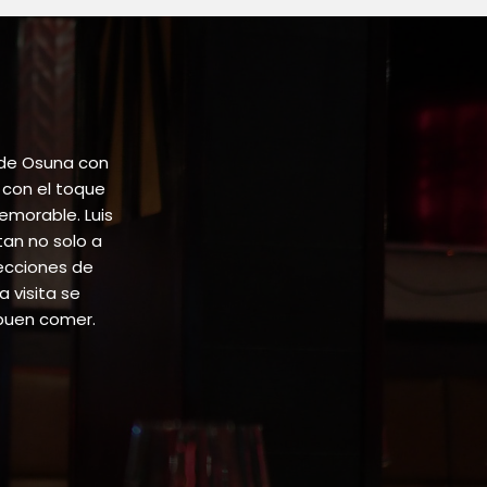
 de Osuna con
 con el toque
emorable. Luis
tan no solo a
lecciones de
 visita se
buen comer.