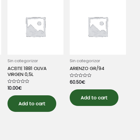
Sin categorizar
Sin categorizar
ACEITE 1881 OLIVA
ARIENZO GR/94
VIRGEN 0,5L
60.50
€
Rated
0
10.00
€
Rated
out
0
of
out
5
Add to cart
of
5
Add to cart