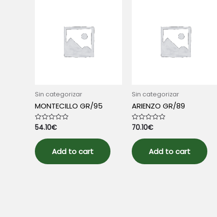
Sin categorizar
Sin categorizar
MONTECILLO GR/95
ARIENZO GR/89
54.10
€
70.10
€
Rated
Rated
0
0
out
out
of
of
5
5
Add to cart
Add to cart