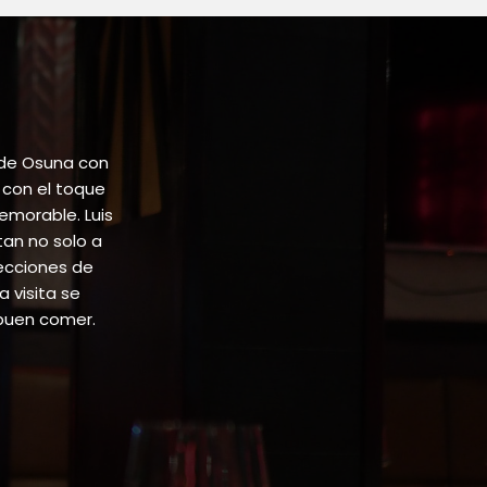
 de Osuna con
 con el toque
emorable. Luis
tan no solo a
lecciones de
 visita se
buen comer.