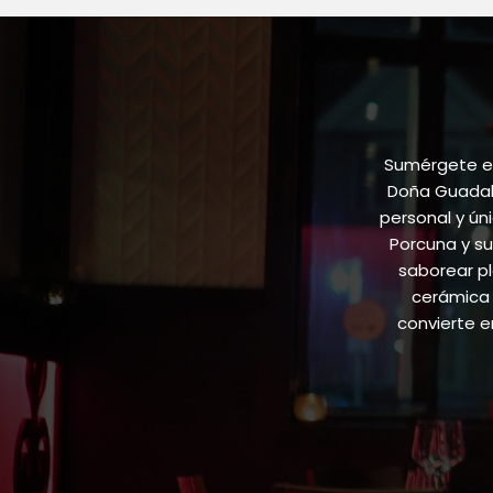
Sumérgete en
Doña Guadalu
personal y ún
Porcuna y su
saborear pl
cerámica 
convierte 