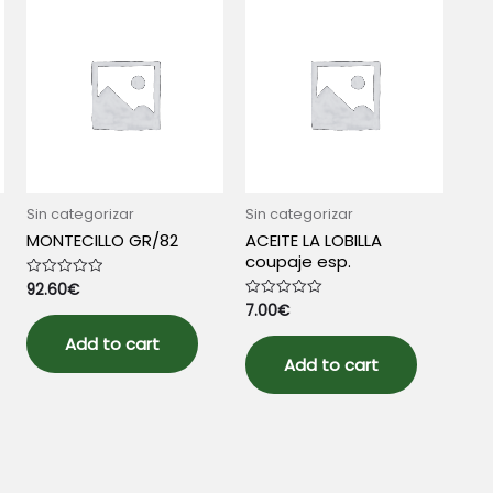
Sin categorizar
Sin categorizar
MONTECILLO GR/82
ACEITE LA LOBILLA
coupaje esp.
92.60
€
Rated
0
7.00
€
Rated
out
0
of
out
5
Add to cart
of
5
Add to cart