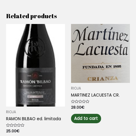
Related products
RIOJA
MARTINEZ LACUESTA CR.
Rated
28.00
€
0
RIOJA
out
of
Add to cart
RAMON BILBAO ed. limitada
5
Rated
25.00
€
0