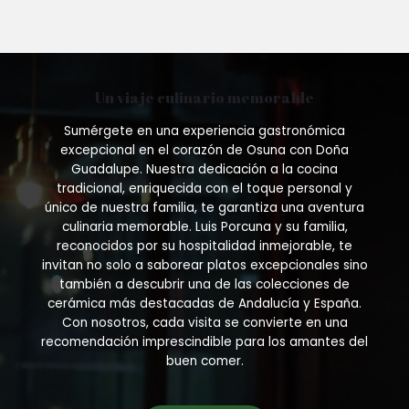
variants.
The
options
may
be
Un viaje culinario memorable
chosen
on
Sumérgete en una experiencia gastronómica
the
excepcional en el corazón de Osuna con Doña
product
Guadalupe. Nuestra dedicación a la cocina
page
tradicional, enriquecida con el toque personal y
único de nuestra familia, te garantiza una aventura
culinaria memorable. Luis Porcuna y su familia,
reconocidos por su hospitalidad inmejorable, te
invitan no solo a saborear platos excepcionales sino
también a descubrir una de las colecciones de
cerámica más destacadas de Andalucía y España.
Con nosotros, cada visita se convierte en una
recomendación imprescindible para los amantes del
buen comer.