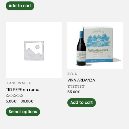
out
of
Add to cart
5
RIOJA
VIÑA ARDANZA
BLANCOS MESA
TIO PEPE en rama
Rated
55.00
€
0
out
Rated
5.00
€
–
36.00
€
of
Add to cart
0
5
out
This
of
Select options
5
product
has
multiple