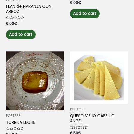
Rated
6.00
€
0
FLAN de NARANJA CON
out
ARROZ
of
Add to cart
5
Rated
6.00
€
0
out
of
Add to cart
5
POSTRES
QUESO VIEJO CABELLO
POSTRES
ANGEL
TORRIJA LECHE
Rated
6.50
€
Rated