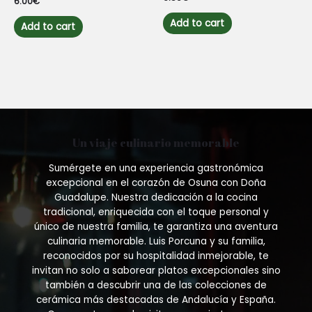
6.00
€
0
0
out
out
of
Add to cart
of
Add to cart
5
5
Un viaje culinario memorable
Sumérgete en una experiencia gastronómica
excepcional en el corazón de Osuna con Doña
Guadalupe. Nuestra dedicación a la cocina
tradicional, enriquecida con el toque personal y
único de nuestra familia, te garantiza una aventura
culinaria memorable. Luis Porcuna y su familia,
reconocidos por su hospitalidad inmejorable, te
invitan no solo a saborear platos excepcionales sino
también a descubrir una de las colecciones de
cerámica más destacadas de Andalucía y España.