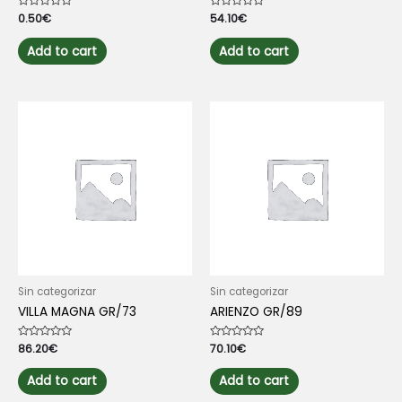
Rated
0.50
€
Rated
54.10
€
0
0
out
out
of
of
Add to cart
Add to cart
5
5
Sin categorizar
Sin categorizar
VILLA MAGNA GR/73
ARIENZO GR/89
Rated
86.20
€
Rated
70.10
€
0
0
out
out
of
of
Add to cart
Add to cart
5
5