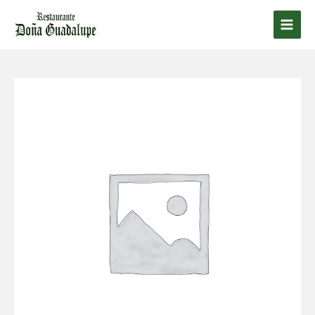
Ir
al
Main
contenido
Men