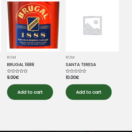
ROM
ROM
BRUGAL 1888
SANTA TERESA
9.00
€
10.00
€
Rated
Rated
0
0
out
out
of
of
5
5
Add to cart
Add to cart