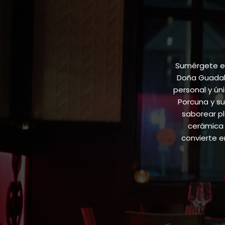
Sumérgete en
Doña Guadalu
personal y ún
Porcuna y su
saborear pl
cerámica 
convierte 