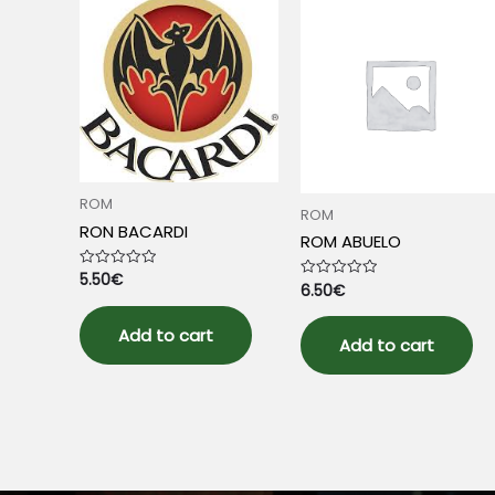
ROM
ROM
RON BACARDI
ROM ABUELO
5.50
€
Rated
6.50
€
Rated
0
0
out
out
of
of
5
Add to cart
5
Add to cart