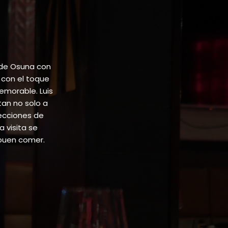
 de Osuna con
 con el toque
emorable. Luis
tan no solo a
lecciones de
 visita se
buen comer.