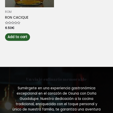
ROM
RON CACIQUE
Rated
6.50
€
0
out
of
Add to cart
5
Un viaje culinario memorable
Sumérgete en una experiencia gastronómica
excepcional en el corazón de Osuna con Doña
Guadalupe. Nuestra dedicación a la cocina
tradicional, enriquecida con el toque personal y
único de nuestra familia, te garantiza una aventura