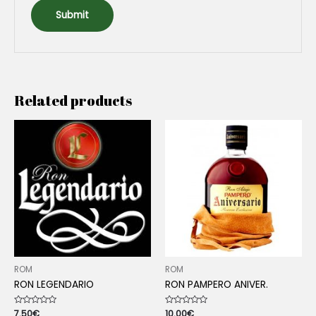
Related products
ROM
ROM
RON LEGENDARIO
RON PAMPERO ANIVER.
Rated
7.50
€
Rated
10.00
€