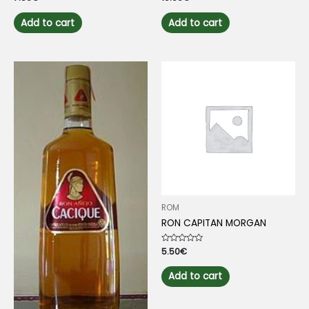
0
0
out
out
of
of
Add to cart
Add to cart
5
5
ROM
RON CAPITAN MORGAN
Rated
5.50
€
0
out
of
Add to cart
5