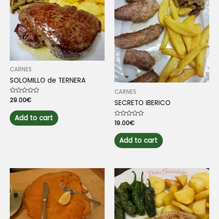
CARNES
SOLOMILLO de TERNERA
CARNES
Rated
29.00
€
SECRETO IBERICO
0
out
of
Add to cart
5
Rated
19.00
€
0
out
of
Add to cart
5