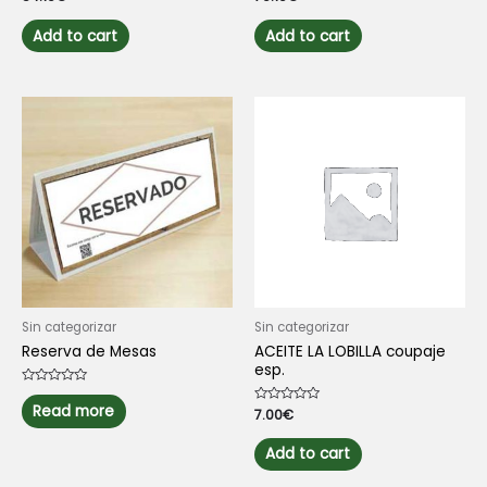
0
0
out
out
of
of
Add to cart
Add to cart
5
5
Sin categorizar
Sin categorizar
Reserva de Mesas
ACEITE LA LOBILLA coupaje
esp.
Rated
0
Read more
Rated
7.00
€
out
0
of
out
5
of
Add to cart
5