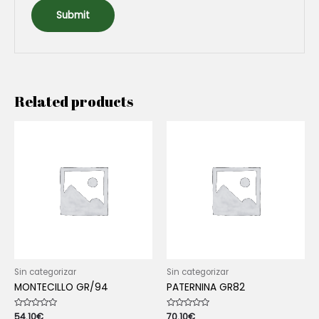
Related products
Sin categorizar
Sin categorizar
MONTECILLO GR/94
PATERNINA GR82
Rated
54.10
€
Rated
70.10
€