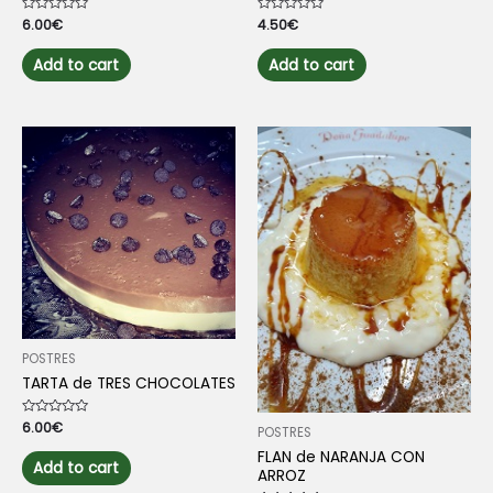
Rated
6.00
€
Rated
4.50
€
0
0
out
out
of
of
Add to cart
Add to cart
5
5
POSTRES
TARTA de TRES CHOCOLATES
Rated
6.00
€
POSTRES
0
out
FLAN de NARANJA CON
of
Add to cart
ARROZ
5