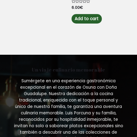
Rated
6.00
€
0
out
of
Add to cart
5
Un viaje culinario memorable
Sumérgete en una experiencia gastronómica
excepcional en el corazón de Osuna con Doña
Guadalupe. Nuestra dedicación a la cocina
tradicional, enriquecida con el toque personal y
único de nuestra familia, te garantiza una aventura
culinaria memorable. Luis Porcuna y su familia,
reconocidos por su hospitalidad inmejorable, te
invitan no solo a saborear platos excepcionales sino
también a descubrir una de las colecciones de