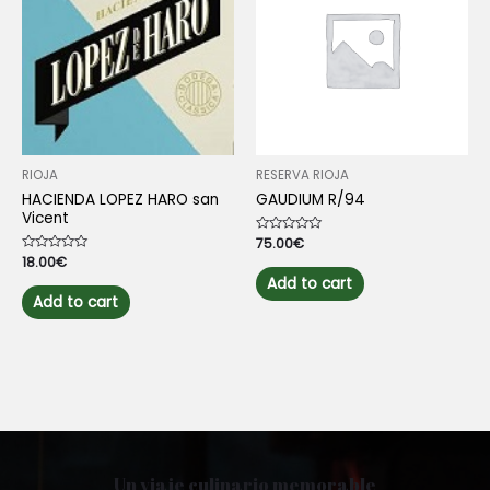
may
be
chosen
on
the
product
page
RIOJA
RESERVA RIOJA
HACIENDA LOPEZ HARO san
GAUDIUM R/94
Vicent
Rated
75.00
€
0
Rated
18.00
€
out
0
of
Add to cart
out
5
of
Add to cart
5
Un viaje culinario memorable