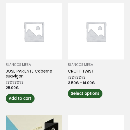
BLANCOS MESA
BLANCOS MESA
JOSE PARIENTE Caberne
CROFT TWIST
suavigon
Rated
3.50
€
–
14.00
€
0
Rated
25.00
€
out
This
0
of
Select options
out
5
product
of
Add to cart
5
has
multiple
variants.
The
options