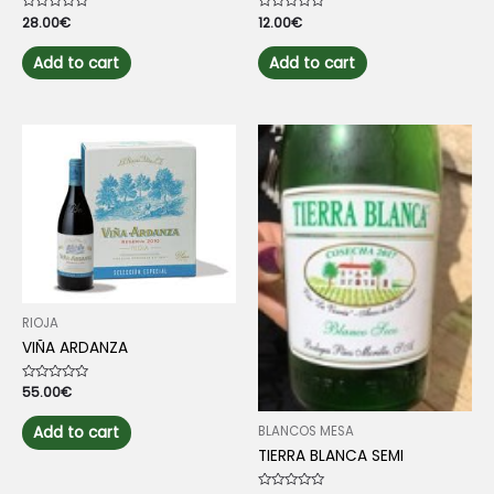
Rated
28.00
€
Rated
12.00
€
0
0
out
out
of
of
Add to cart
Add to cart
5
5
RIOJA
VIÑA ARDANZA
Rated
55.00
€
0
out
of
Add to cart
BLANCOS MESA
5
TIERRA BLANCA SEMI