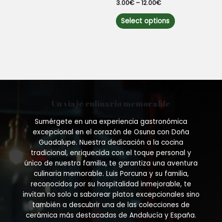
Rated
3.00
€
–
12.00
€
0
out
This
of
Select options
5
product
has
multiple
variants.
The
options
may
be
Un viaje culinario memorable
chosen
on
Sumérgete en una experiencia gastronómica
the
excepcional en el corazón de Osuna con Doña
product
Guadalupe. Nuestra dedicación a la cocina
page
tradicional, enriquecida con el toque personal y
único de nuestra familia, te garantiza una aventura
culinaria memorable. Luis Porcuna y su familia,
reconocidos por su hospitalidad inmejorable, te
invitan no solo a saborear platos excepcionales sino
también a descubrir una de las colecciones de
cerámica más destacadas de Andalucía y España.