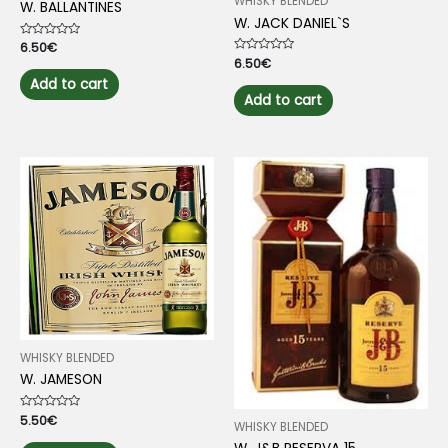
WHISKY BLENDED
W. BALLANTINES
W. JACK DANIEL`S
Rated
6.50
€
0
Rated
6.50
€
out
0
of
Add to cart
out
5
of
Add to cart
5
WHISKY BLENDED
W. JAMESON
Rated
5.50
€
WHISKY BLENDED
0
out