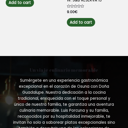
W. J&B RESERVA 15
of
Add to cart
5
Rated
9.00
€
0
out
of
Add to cart
5
Un viaje culinario memorable
Sumérgete en una experiencia gastronómica
excepcional en el corazón de Osuna con Doña
Guadalupe. Nuestra dedicación a la cocina
tradicional, enriquecida con el toque personal y
único de nuestra familia, te garantiza una aventura
culinaria memorable. Luis Porcuna y su familia,
reconocidos por su hospitalidad inmejorable, te
invitan no solo a saborear platos excepcionales sino