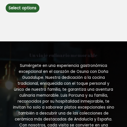
out
This
of
Select options
5
product
has
multiple
variants.
The
options
may
be
Un viaje culinario memorable
chosen
on
Sumérgete en una experiencia gastronómica
the
excepcional en el corazón de Osuna con Doña
product
Guadalupe. Nuestra dedicación a la cocina
page
tradicional, enriquecida con el toque personal y
único de nuestra familia, te garantiza una aventura
culinaria memorable. Luis Porcuna y su familia,
reconocidos por su hospitalidad inmejorable, te
invitan no solo a saborear platos excepcionales sino
también a descubrir una de las colecciones de
cerámica más destacadas de Andalucía y España.
Con nosotros, cada visita se convierte en una