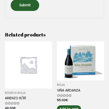
Related products
RIOJA
VIÑA ARDANZA
RESERVA RIOJA
ARIENZO R/81
Rated
55.00
€
0
out
Rated
49.00
€
of