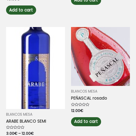
Add to cart
0
5
out
of
Add to cart
5
BLANCOS MESA
PEÑASCAL rosado
Rated
12.00
€
0
BLANCOS MESA
out
of
ARABE BLANCO SEMI
Add to cart
5
Rated
3.00
€
–
12.00
€
0