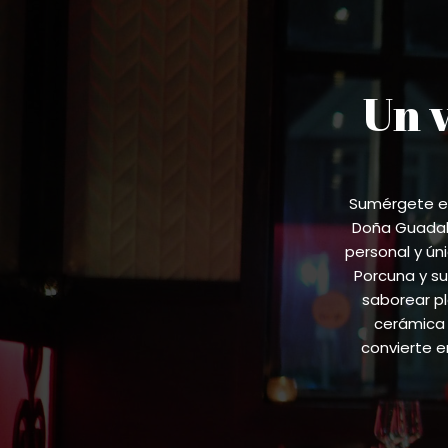
Un 
Sumérgete en
Doña Guadalu
personal y ún
Porcuna y su
saborear pl
cerámica 
convierte 