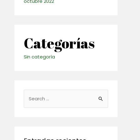
octubre 2022
Categorías
Sin categoría
B
u
s
c
a