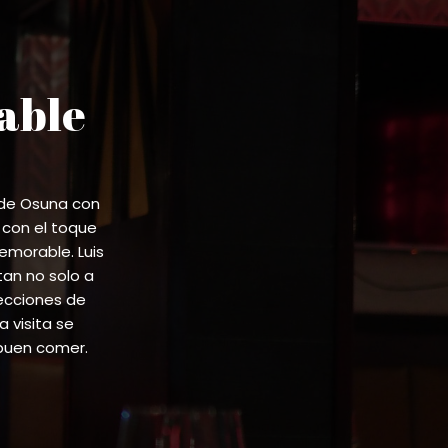
able
 de Osuna con
 con el toque
emorable. Luis
tan no solo a
lecciones de
 visita se
buen comer.