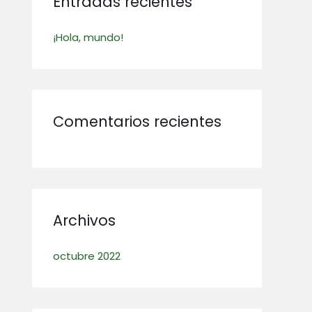
Entradas recientes
r
p
¡Hola, mundo!
o
r
:
Comentarios recientes
Archivos
octubre 2022