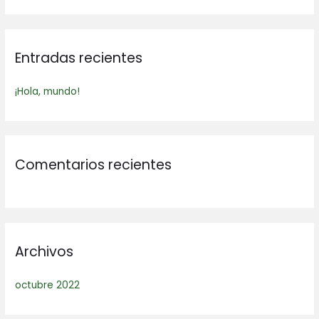
s
c
a
Entradas recientes
r
p
¡Hola, mundo!
o
r
:
Comentarios recientes
Archivos
octubre 2022