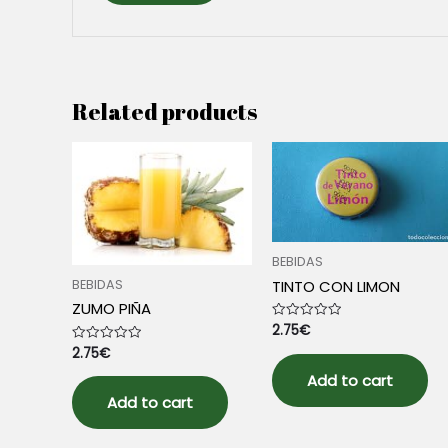
Related products
BEBIDAS
BEBIDAS
TINTO CON LIMON
ZUMO PIÑA
2.75
€
Rated
0
2.75
€
Rated
out
0
of
out
5
Add to cart
of
5
Add to cart