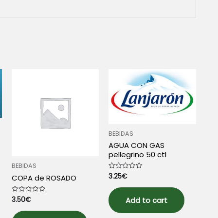
BEBIDAS
AGUA CON GAS
pellegrino 50 ctl
BEBIDAS
3.25
€
Rated
COPA de ROSADO
0
out
of
3.50
€
Rated
5
Add to cart
0
out
of