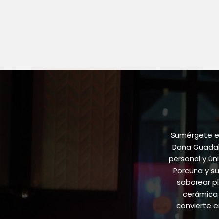
Sumérgete en
Doña Guadalu
personal y ún
Porcuna y su
saborear pl
cerámica 
convierte 