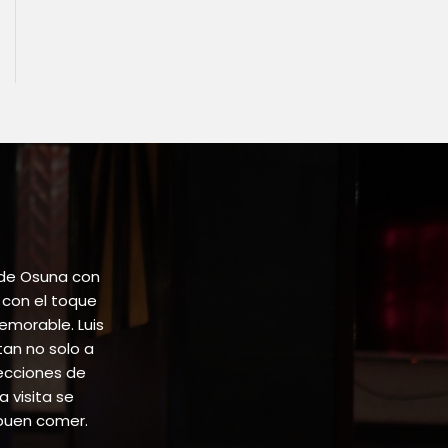
 de Osuna con
 con el toque
emorable. Luis
tan no solo a
lecciones de
 visita se
buen comer.