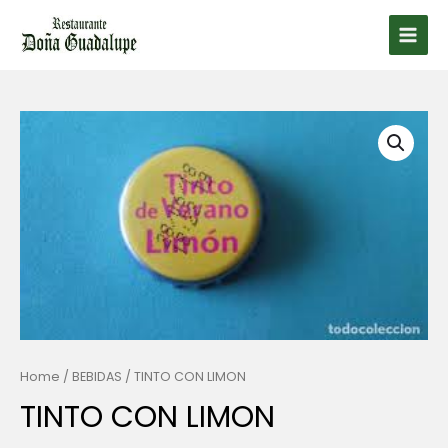
Ir
al
Main
contenido
Men
Home
/
BEBIDAS
/ TINTO CON LIMON
TINTO CON LIMON