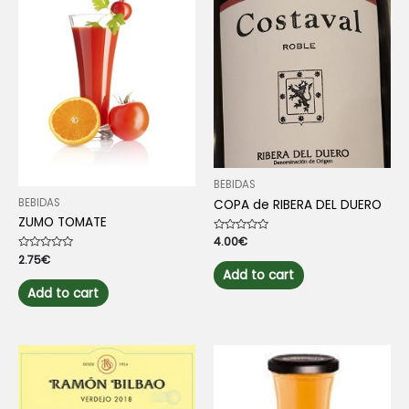
BEBIDAS
BEBIDAS
COPA de RIBERA DEL DUERO
ZUMO TOMATE
Rated
4.00
€
0
Rated
2.75
€
out
0
of
Add to cart
out
5
of
Add to cart
5