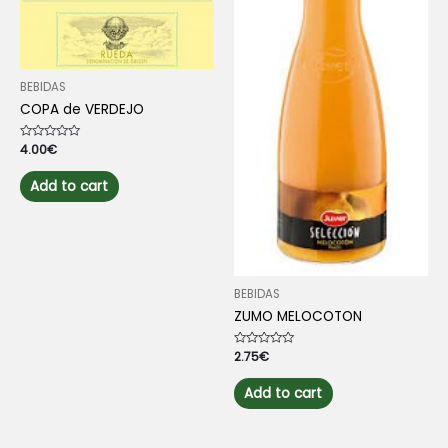
BEBIDAS
COPA de VERDEJO
Rated
4.00
€
0
out
of
Add to cart
5
BEBIDAS
ZUMO MELOCOTON
Rated
2.75
€
0
out
of
Add to cart
5