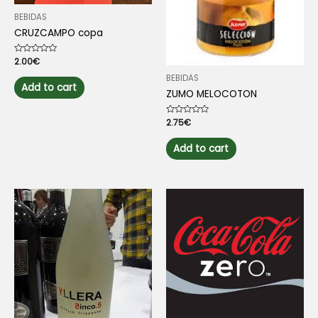
BEBIDAS
CRUZCAMPO copa
Rated
2.00
€
0
out
BEBIDAS
of
Add to cart
5
ZUMO MELOCOTON
Rated
2.75
€
0
out
of
Add to cart
5