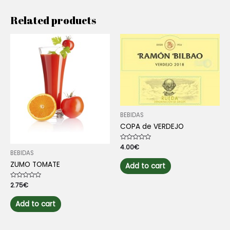
Related products
BEBIDAS
COPA de VERDEJO
Rated
4.00
€
0
BEBIDAS
out
ZUMO TOMATE
of
Add to cart
5
Rated
2.75
€
0
out
of
Add to cart
5