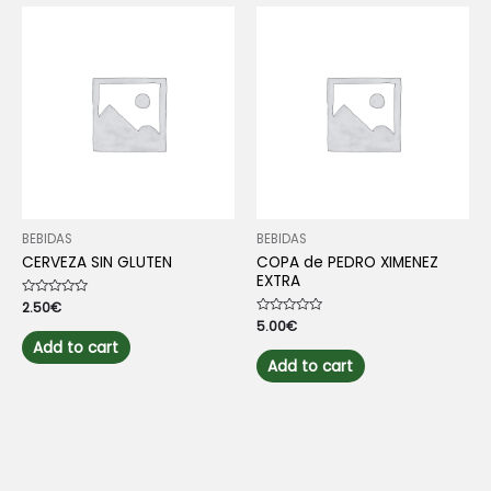
BEBIDAS
BEBIDAS
CERVEZA SIN GLUTEN
COPA de PEDRO XIMENEZ
EXTRA
Rated
2.50
€
0
Rated
5.00
€
out
0
of
Add to cart
out
5
of
Add to cart
5