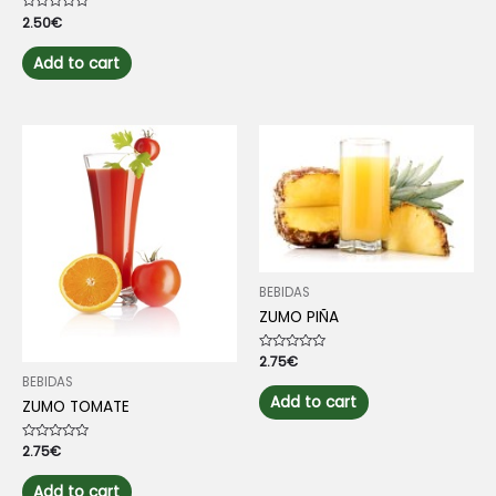
Rated
2.50
€
0
out
of
Add to cart
5
BEBIDAS
ZUMO PIÑA
Rated
2.75
€
0
BEBIDAS
out
of
Add to cart
ZUMO TOMATE
5
Rated
2.75
€
0
out
of
Add to cart