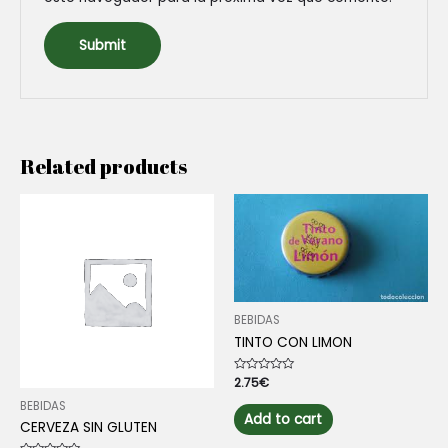
Related products
BEBIDAS
TINTO CON LIMON
Rated
2.75
€
0
out
BEBIDAS
of
Add to cart
CERVEZA SIN GLUTEN
5