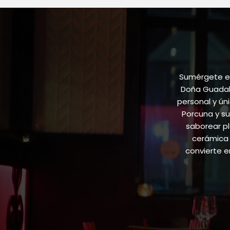
Sumérgete en
Doña Guadalu
personal y ún
Porcuna y su
saborear pl
cerámica 
convierte 