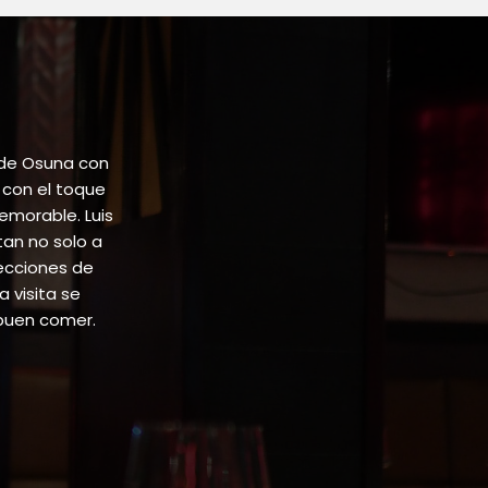
n
ct
 de Osuna con
 con el toque
emorable. Luis
tan no solo a
lecciones de
 visita se
buen comer.