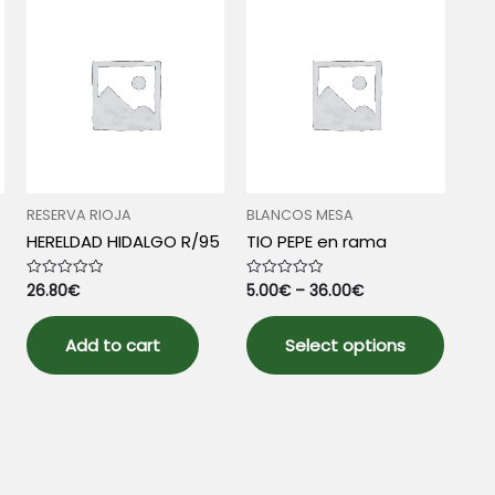
RESERVA RIOJA
BLANCOS MESA
HERELDAD HIDALGO R/95
TIO PEPE en rama
26.80
€
5.00
€
–
36.00
€
Rated
Rated
0
0
out
out
This
of
of
5
5
Add to cart
Select options
produ
has
multip
varian
The
optio