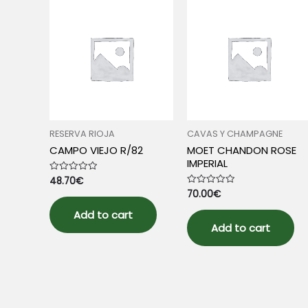
RESERVA RIOJA
CAVAS Y CHAMPAGNE
CAMPO VIEJO R/82
MOET CHANDON ROSE
IMPERIAL
48.70
€
Rated
0
70.00
€
Rated
out
0
of
out
5
Add to cart
of
5
Add to cart