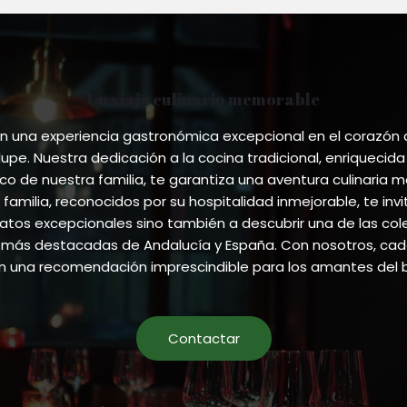
may
be
chose
on
the
Un viaje culinario memorable
produ
 una experiencia gastronómica excepcional en el corazón
page
pe. Nuestra dedicación a la cocina tradicional, enriquecida
ico de nuestra familia, te garantiza una aventura culinaria m
 familia, reconocidos por su hospitalidad inmejorable, te invi
atos excepcionales sino también a descubrir una de las co
más destacadas de Andalucía y España. Con nosotros, cada
en una recomendación imprescindible para los amantes del 
Contactar