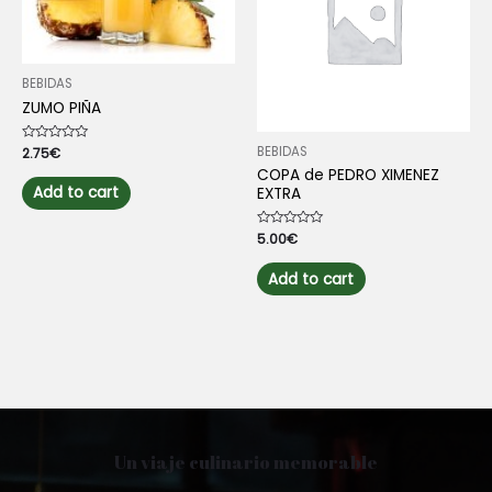
BEBIDAS
ZUMO PIÑA
BEBIDAS
Rated
2.75
€
0
COPA de PEDRO XIMENEZ
out
of
Add to cart
EXTRA
5
Rated
5.00
€
0
out
of
Add to cart
5
Un viaje culinario memorable