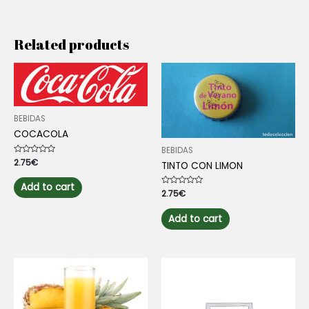
Related products
BEBIDAS
COCACOLA
BEBIDAS
Rated
2.75
€
TINTO CON LIMON
0
out
of
Add to cart
5
Rated
2.75
€
0
out
of
Add to cart
5