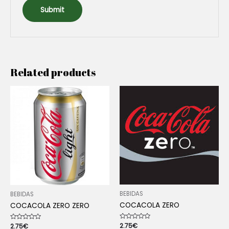
Related products
BEBIDAS
BEBIDAS
COCACOLA ZERO
COCACOLA ZERO ZERO
Rated
2.75
€
Rated
2.75
€