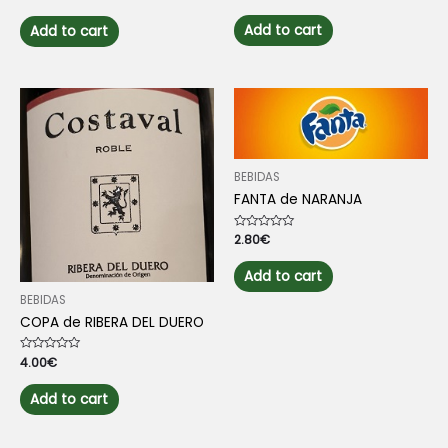
0
0
out
out
of
of
Add to cart
Add to cart
5
5
BEBIDAS
FANTA de NARANJA
Rated
2.80
€
0
out
of
Add to cart
5
BEBIDAS
COPA de RIBERA DEL DUERO
Rated
4.00
€
0
out
of
Add to cart
5